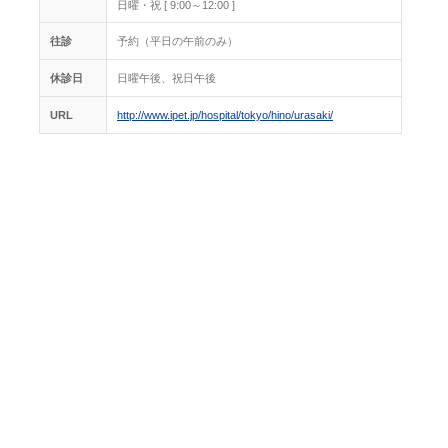
日曜・祝 [ 9:00～12:00 ]
往診
予約（平日の午前のみ）
休診日
日曜午後、祝日午後
URL
http://www.ipet.jp/hospital/tokyo/hino/urasaki/