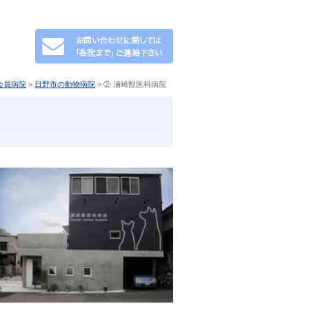
会員病院
>
日野市の動物病院
> ② 浦崎獣医科病院