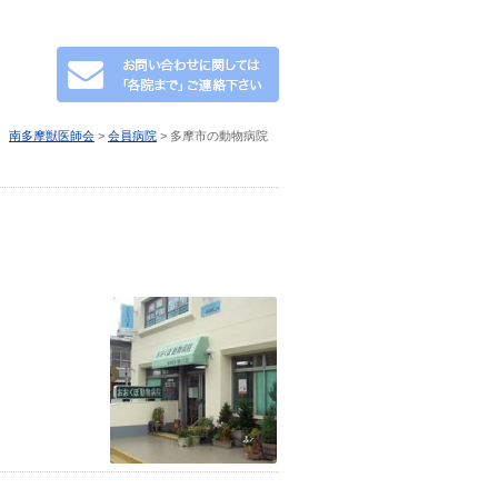
南多摩獣医師会
>
会員病院
>
多摩市の動物病院