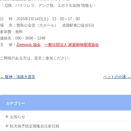
〈 Q熱、パスツレラ、デング熱、エボラ出血熱 情報も 〉
日 時：2015年2月14日(土) 13：00～17：00
場 所：豊島公会堂（大ホール） 池袋駅東口徒歩5分
参加費：無料
連絡先：090－3696－1248
主 催：
、
Zoonosis 協会
一般社団法人 家庭動物愛護協会
ご興味のある方は、是非ご参加ください。
投稿ナビゲーション
←
阪神・淡路大震災
ペットの介護
→
カテゴリー
お知らせ
狂犬病予防定期集合注射日程