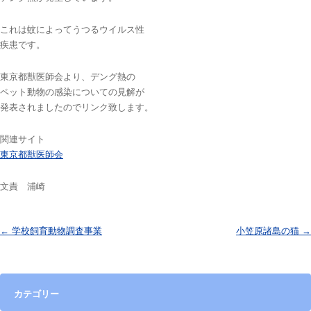
これは蚊によってうつるウイルス性
疾患です。
東京都獣医師会より、デング熱の
ペット動物の感染についての見解が
発表されましたのでリンク致します。
関連サイト
東京都獣医師会
文責 浦崎
投稿ナビゲーション
←
学校飼育動物調査事業
小笠原諸島の猫
→
カテゴリー