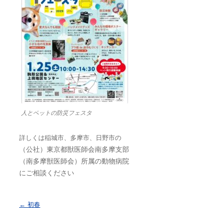
人とペットの防災フェスタ
詳しくは稲城市、多摩市、日野市の
（公社）東京都獣医師会南多摩支部
（南多摩獣医師会）所属の動物病院
にご相談ください
投稿ナビゲーション
←
初春