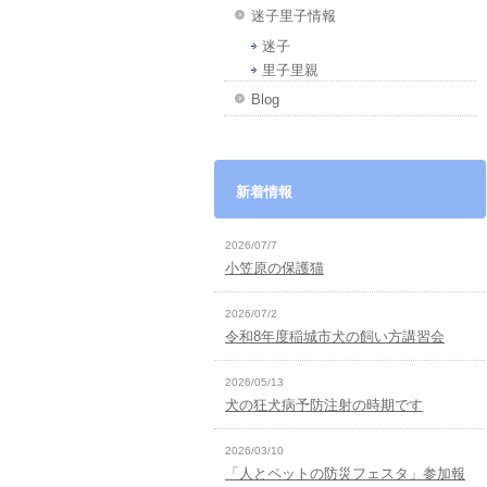
迷子里子情報
迷子
里子里親
Blog
新着情報
2026/07/7
小笠原の保護猫
2026/07/2
令和8年度稲城市犬の飼い方講習会
2026/05/13
犬の狂犬病予防注射の時期です
2026/03/10
「人とペットの防災フェスタ」参加報