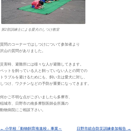
第2部訓練士による愛犬のしつけ教室
質問のコーナーではしつけについて参加者より
沢山の質問がありました。
災害時、避難所には様々な人が避難してきます。
ペットを飼っている人と飼っていない人との間での
トラブルを避けるためにも、飼い主は愛犬に対し、
しつけ、ワクチンなどの予防が重要になってきます。
何かご不明な点がございましたら多摩市、
稲城市、日野市の南多摩獣医師会所属の
動物病院にご相談下さい。
投稿ナビゲーション
←
小学校「動物飼育推進校」事業～
日野市総合防災訓練参加報告
→