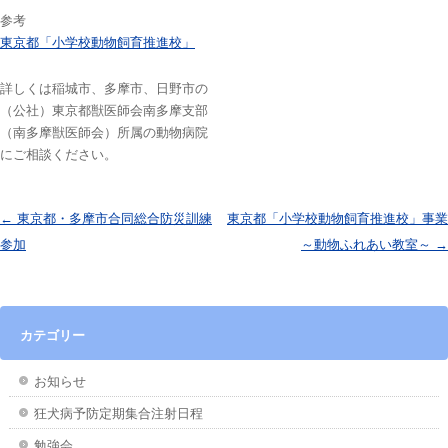
参考
東京都「小学校動物飼育推進校」
詳しくは稲城市、多摩市、日野市の
（公社）東京都獣医師会南多摩支部
（南多摩獣医師会）所属の動物病院
にご相談ください。
投稿ナビゲーション
←
東京都・多摩市合同総合防災訓練
東京都「小学校動物飼育推進校」事業
参加
～動物ふれあい教室～
→
カテゴリー
お知らせ
狂犬病予防定期集合注射日程
勉強会