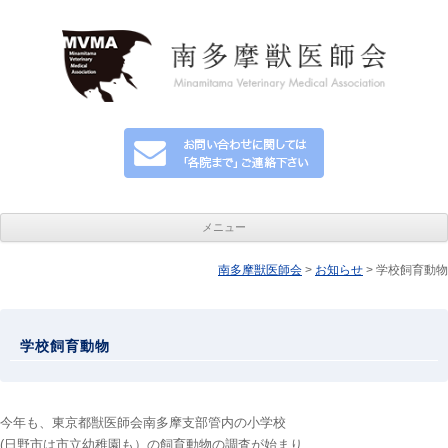
メニュー
南多摩獣医師会
コンテンツへ移動
>
お知らせ
> 学校飼育動物
学校飼育動物
今年も、東京都獣医師会南多摩支部管内の小学校
(日野市は市立幼稚園も）の飼育動物の調査が始まり