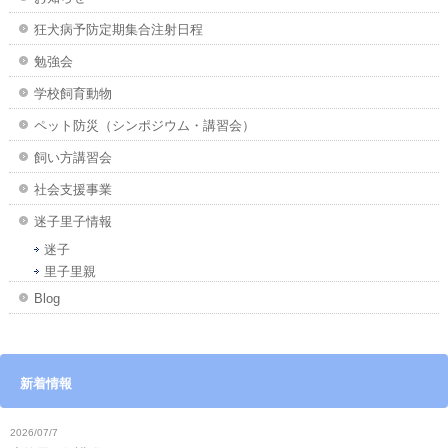
狂犬病予防定期集合注射日程
勉強会
学校飼育動物
ペット防災（シンポジウム・講習会）
飼い方講習会
社会支援事業
迷子里子情報
迷子
里子里親
Blog
新着情報
2026/07/7