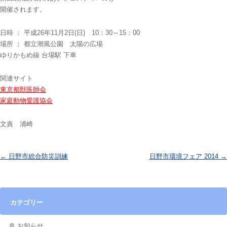
開催されます。
日時 ： 平成26年11月2日(日) 10：30～15：00
場所 ： 都立潮風公園 太陽の広場
ゆりかもめ線 台場駅 下車
関連サイト
東京都獣医師会
家庭動物愛護協会
文責 浦崎
投稿ナビゲーション
←
日野市総合防災訓練
日野市環境フェア 2014
→
カテゴリー
お知らせ