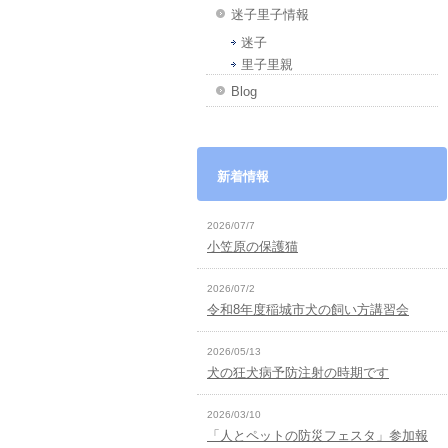
迷子里子情報
迷子
里子里親
Blog
新着情報
2026/07/7
小笠原の保護猫
2026/07/2
令和8年度稲城市犬の飼い方講習会
2026/05/13
犬の狂犬病予防注射の時期です
2026/03/10
「人とペットの防災フェスタ」参加報