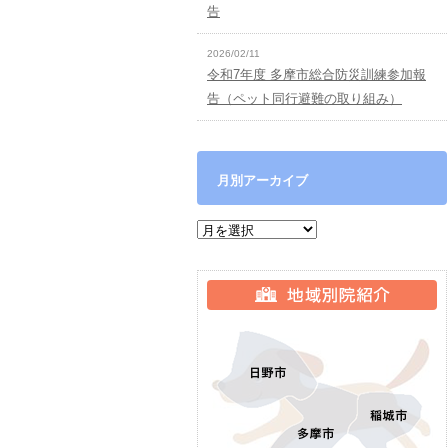
告
2026/02/11
令和7年度 多摩市総合防災訓練参加報
告（ペット同行避難の取り組み）
月別アーカイブ
月別アーカイブ