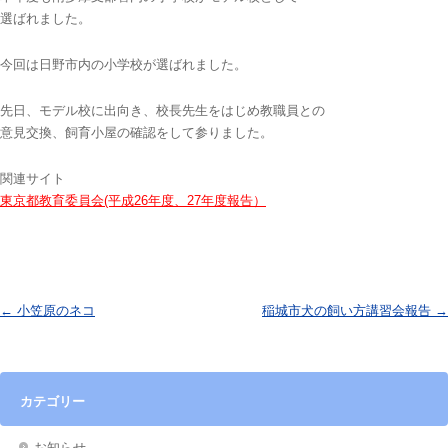
選ばれました。
今回は日野市内の小学校が選ばれました。
先日、モデル校に出向き、校長先生をはじめ教職員との
意見交換、飼育小屋の確認をして参りました。
関連サイト
東京都教育委員会(平成26年度、27年度報告）
投稿ナビゲーション
←
小笠原のネコ
稲城市犬の飼い方講習会報告
→
カテゴリー
お知らせ