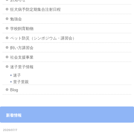
狂犬病予防定期集合注射日程
勉強会
学校飼育動物
ペット防災（シンポジウム・講習会）
飼い方講習会
社会支援事業
迷子里子情報
迷子
里子里親
Blog
新着情報
2026/07/7