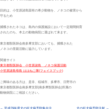
目的は、小笠原諸島固有の希少動物を、ノネコの被害から
守るため
捕獲されたネコは、島内の保護施設において一定期間飼育
されたのち、本土の動物病院に運ばれて来ます。
東京都獣医師会南多摩支部においても、捕獲された
ノネコの里親活動に協力しています。
関連サイト
東京都獣医師会 小笠原諸島 ノネコ保護活動
小笠原諸島母島 ははねこ隊(フェイスブック)
ご興味のある方は、是非、稲城市、多摩市、日野市の
東京都獣医師会南多摩支部(南多摩獣医師会)所属の
動物病院にご相談ください。
投稿ナビゲーション
←
平成29年度犬の狂犬病予防集合注
犬の狂犬病予防注射
→