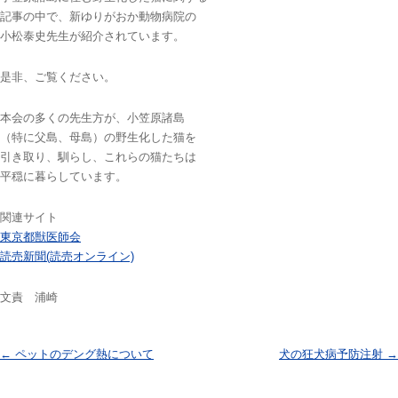
記事の中で、新ゆりがおか動物病院の
小松泰史先生が紹介されています。
是非、ご覧ください。
本会の多くの先生方が、小笠原諸島
（特に父島、母島）の野生化した猫を
引き取り、馴らし、これらの猫たちは
平穏に暮らしています。
関連サイト
東京都獣医師会
読売新聞(読売オンライン)
文責 浦崎
投稿ナビゲーション
←
ペットのデング熱について
犬の狂犬病予防注射
→