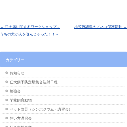
投稿ナビゲーション
←
狂犬病に関するワークショップ～
小笠原諸島のノネコ保護活動
→
うちの犬が人を咬んじゃった！！～
カテゴリー
お知らせ
狂犬病予防定期集合注射日程
勉強会
学校飼育動物
ペット防災（シンポジウム・講習会）
飼い方講習会