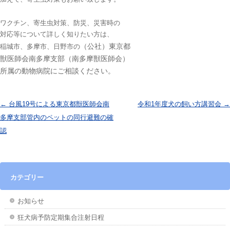
ワクチン、寄生虫対策、防災、災害時の
対応等について詳しく知りたい方は、
（公社）東京都
稲城市、多摩市、日野市の
獣医師会南多摩支部
（南多摩獣医師会）
所属の動物病院
にご相談ください。
投稿ナビゲーション
←
台風19号による東京都獣医師会南
令和1年度犬の飼い方講習会
→
多摩支部管内のペットの同行避難の確
認
カテゴリー
お知らせ
狂犬病予防定期集合注射日程