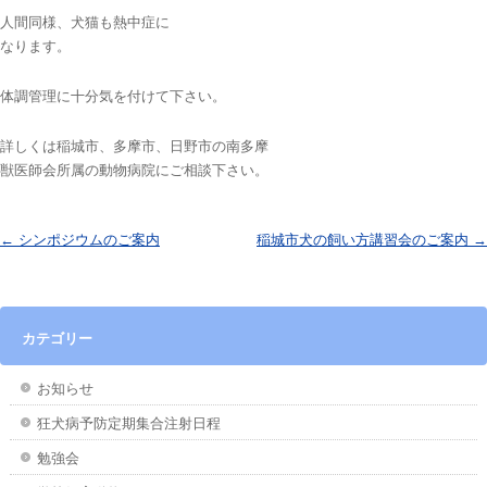
人間同様、犬猫も熱中症に
なります。
体調管理に十分気を付けて下さい。
詳しくは稲城市、多摩市、日野市の南多摩
獣医師会所属の動物病院にご相談下さい。
投稿ナビゲーション
←
シンポジウムのご案内
稲城市犬の飼い方講習会のご案内
→
カテゴリー
お知らせ
狂犬病予防定期集合注射日程
勉強会