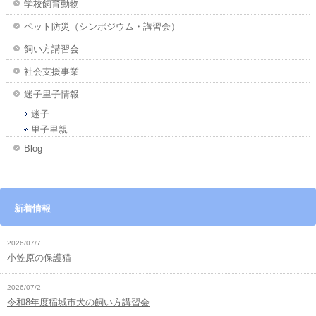
学校飼育動物
ペット防災（シンポジウム・講習会）
飼い方講習会
社会支援事業
迷子里子情報
迷子
里子里親
Blog
新着情報
2026/07/7
小笠原の保護猫
2026/07/2
令和8年度稲城市犬の飼い方講習会