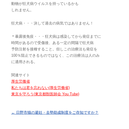
動物が狂犬病ウイルスを持っているかも
しれません。
狂犬病・・・決して過去の病気ではありません！
＊暴露後免疫・・・狂犬病は感染してから発症までに
時間があるので受傷後、ある一定の間隔で狂犬病
予防注射を接種すること。但しこの治療法も発症を
100％阻止できるものではなく、この治療法は人のみ
に適用される。
関連サイト
厚生労働省
私たちは君を忘れない(厚生労働省)
東京を守ろう(東京都獣医師会 You Tube)
投稿ナビゲーション
←
日野市猫の避妊・去勢助成制度をご存知ですか？