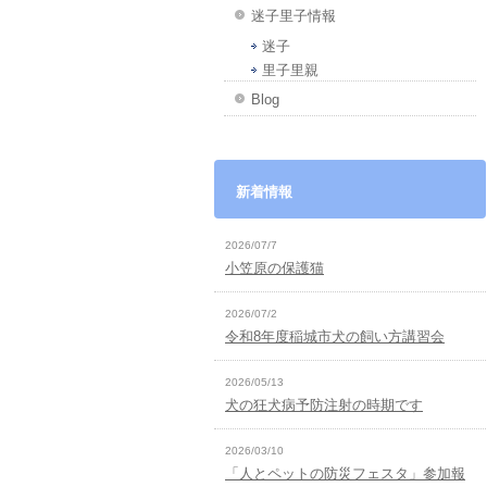
迷子里子情報
迷子
里子里親
Blog
新着情報
2026/07/7
小笠原の保護猫
2026/07/2
令和8年度稲城市犬の飼い方講習会
2026/05/13
犬の狂犬病予防注射の時期です
2026/03/10
「人とペットの防災フェスタ」参加報