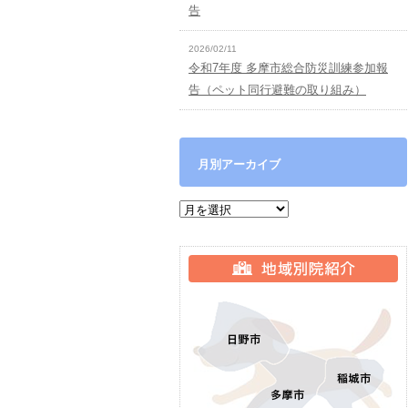
告
2026/02/11
令和7年度 多摩市総合防災訓練参加報
告（ペット同行避難の取り組み）
月別アーカイブ
月別アーカイブ