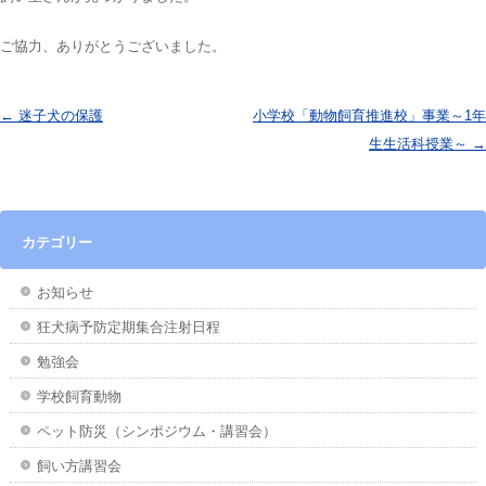
ご協力、ありがとうございました。
投稿ナビゲーション
←
迷子犬の保護
小学校「動物飼育推進校」事業～1年
生生活科授業～
→
カテゴリー
お知らせ
狂犬病予防定期集合注射日程
勉強会
学校飼育動物
ペット防災（シンポジウム・講習会）
飼い方講習会